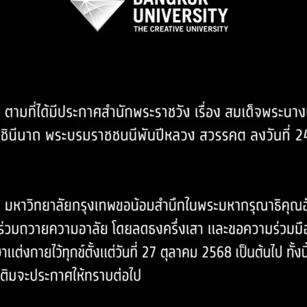
Search
Search
for: