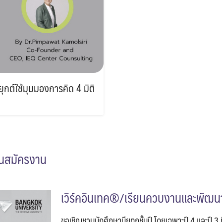
ยุกต์ใช้มุมมองการคิด 4 มิติ
ันสมัครงาน
เวิร์คอินเทค®/เรียนควบงานและพัฒนา
ขอเชิญชวนนักศึกษาบียูทุกชั้นปี โดยเฉพาะปี 4 และปี 