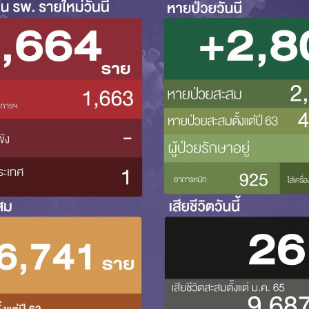
Search
Search
for: