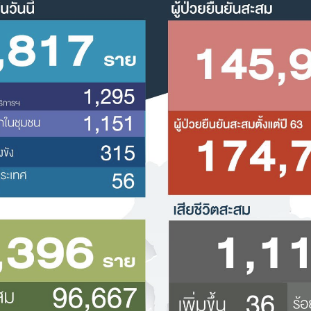
Search
Search
for: