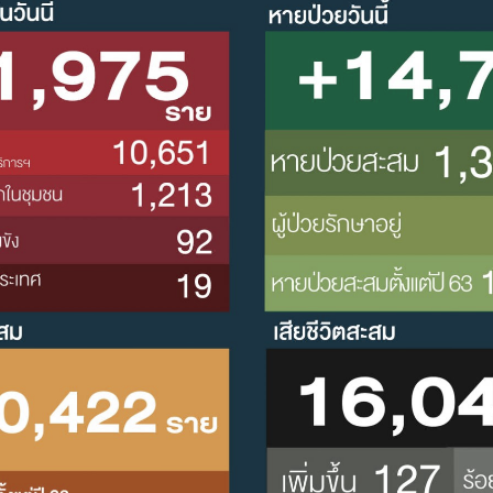
Search
Search
for: