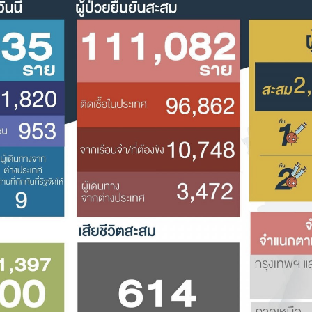
Search
Search
for: