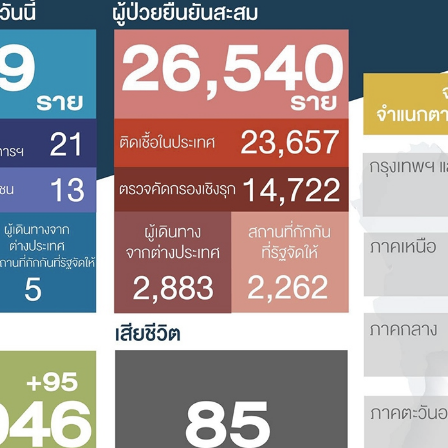
Search
Search
for: