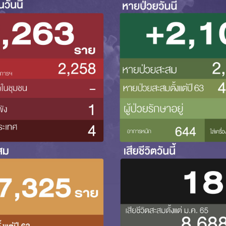
Search
Search
for: