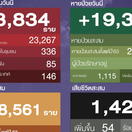
Search
Search
for: