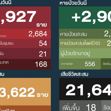
Search
Search
for: