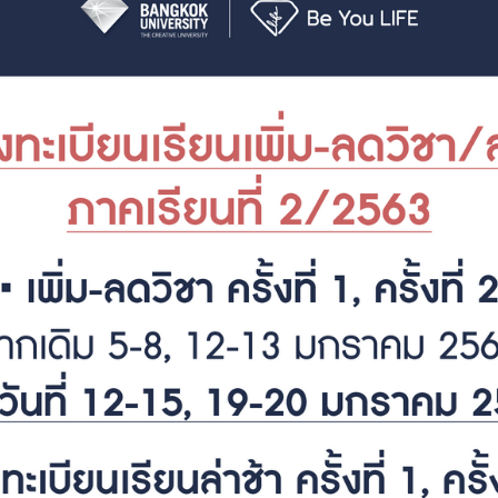
Search
Search
for: