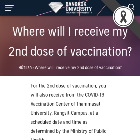
Skip
to
content
Where will I receive my
2nd dose of vaccination?
หน้าแรก
›
Where will I receive my 2nd dose of vaccination?
For the 2nd dose of vaccination, you
will also receive from the COVID-19
Vaccination Center of Thammasat
University, Rangsit Campus, at a
scheduled date and time as
determined by the Ministry of Public
Health.