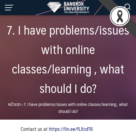
Skip
to
content
7. I have problems/issues
with online
classes/learning , what
should I do?
หน้าแรก
›
7. I have problems/issues with online classes/learning , what
should I do?
Contact us at
https://lin.ee/fLXcdT6