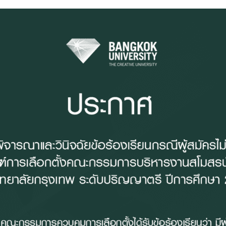
Search
Search
for: