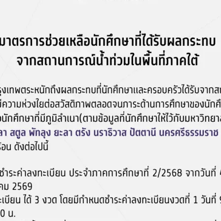
Search
Search
for: