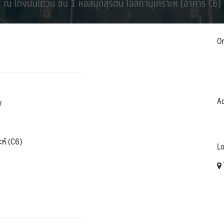
Or
Ad
y
ะห์ (C6)
Lo