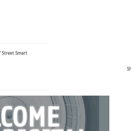
 / Street Smart
Search
Search
Sh
for: