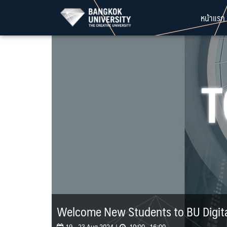
Skip
หน้าแรก
to
content
Welcome New Students to BU Digita
19 - 23 Aug 2024 |
10:00 - 16:00