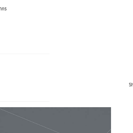
ลากร
Sh