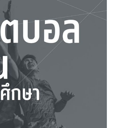
Search
Search
for: