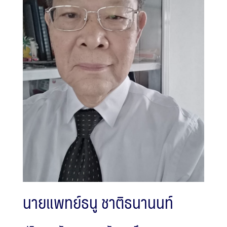
นายแพทย์ธนู ชาติธนานนท์