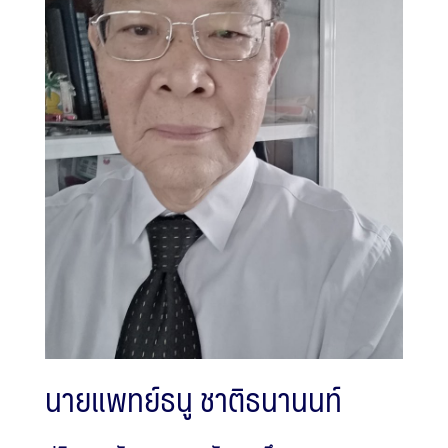
นายแพทย์ธนู ชาติธนานนท์