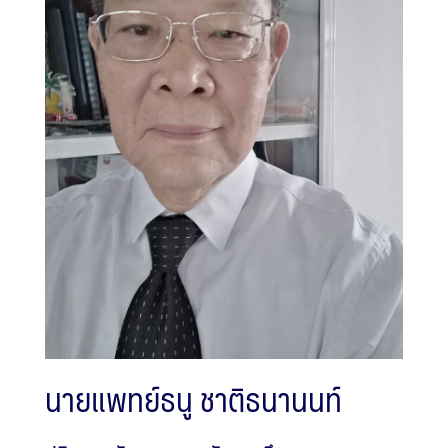
นายแพทย์ธนู ชาติธนานนท์