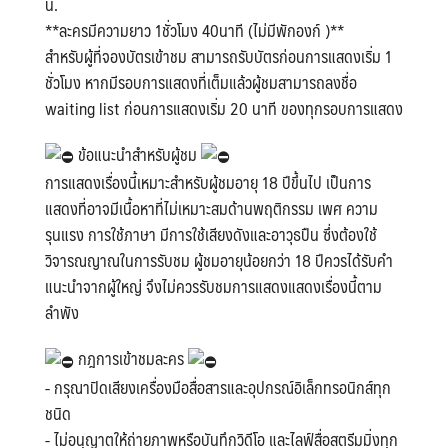
น.
**ละครมีความยาว 1ชั่วโมง 40นาที (ไม่มีพักองก์ )**
สำหรับผู้ที่จองบัตรเข้าชม สามารถรับบัตรก่อนการแสดงเริ่ม 1
ชั่วโมง หากมีรอบการแสดงที่เต็มแล้วผู้ชมสามารถลงชื่อ
waiting list ก่อนการแสดงเริ่ม 20 นาที ของทุกรอบการแสดง
ข้อแนะนำสำหรับผู้ชม
การแสดงเรื่องนี้เหมาะสำหรับผู้ชมอายุ 18 ปีขึ้นไป เป็นการ
แสดงที่อาจมีเนื้อหาที่ไม่เหมาะสมด้านพฤติกรรม เพศ ความ
รุนแรง การใช้ภาษา มีการใช้เสียงดังและอาวุธปืน ซึ่งต้องใช้
วิจารณญาณในการรับชม ผู้ชมอายุน้อยกว่า 18 ปีควรได้รับคำ
แนะนำจากผู้ใหญ่ จึงไม่ควรรับชมการแสดงแสดงเรื่องนี้ตาม
ลำพัง
กฎการเข้าชมละคร
- กรุณาปิดเสียงเครื่องมือสื่อสารและอุปกรณ์อิเล็กทรอนิกส์ทุก
ชนิด
- ไม่อนุญาตให้ถ่ายภาพหรือบันทึกวิดีโอ และไลฟ์สื่อสตรีมมิ่งทุก