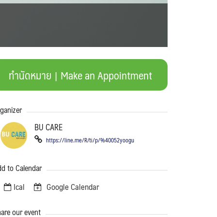
ทำนัดหมาย | Make an Appointment
ganizer
BU CARE
https://line.me/R/ti/p/%40052yoogu
d to Calendar
Ical
Google Calendar
are our event