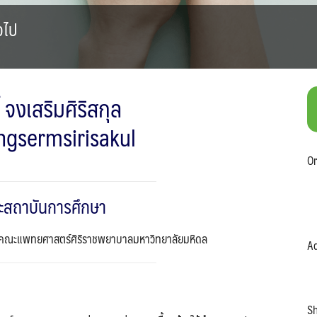
วไป
 จงเสริมศิริสกุล
ngsermsirisakul
Search
Search
Or
for:
ะสถาบันการศึกษา
 คณะแพทยศาสตร์ศิริราชพยาบาลมหาวิทยาลัยมหิดล
Ad
Sh