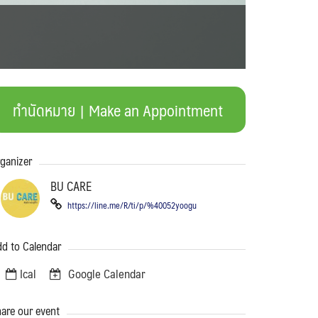
ทำนัดหมาย | Make an Appointment
ganizer
BU CARE
https://line.me/R/ti/p/%40052yoogu
d to Calendar
Ical
Google Calendar
are our event