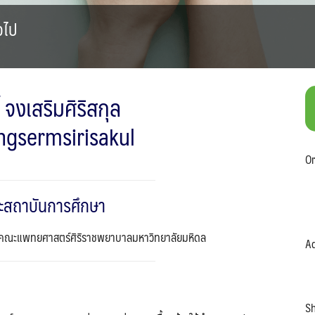
วไป
 จงเสริมศิริสกุล
ngsermsirisakul
Search
Search
Or
for:
ะสถาบันการศึกษา
 คณะแพทยศาสตร์ศิริราชพยาบาลมหาวิทยาลัยมหิดล
Ad
Sh