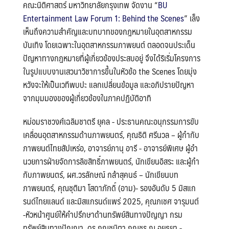
คณะนิติศาสตร์ มหาวิทยาลัยกรุงเทพ จัดงาน “
BU
Entertainment Law Forum 1: Behind the Scenes
” เล็ง
เห็นถึงความสําคัญและบทบาทของกฎหมายในอุตสาหกรรม
บันเทิง โดยเฉพาะในอุตสาหกรรมภาพยนต์ ตลอดจนประเด็น
ปัญหาทางกฎหมายที่ผู้เกี่ยวข้องประสบอยู่ จึงได้ริเริ่มโครงการ
ในรูปแบบงานเสวนาวิชาการขึ้นในหัวข้อ the Scenes โดยมุ่ง
หวังจะให้เป็นเวทีพบปะ แลกเปลี่ยนข้อมูล และอภิปรายปัญหา
จากมุมมองของผู้เกี่ยวข้องในภาคปฏิบัติอาทิ
หม่อมราชวงศ์เฉลิมชาตรี ยุคล - ประธานคณะอนุกรรมการขับ
เคลื่อนอุตสาหกรรมด้านภาพยนตร์, คุณธิติ ศรีนวล – ผู้กำกับ
ภาพยนต์ไทยสัปเหร่อ, อาจารย์ภานุ อารี - อาจารย์พิเศษ ผู้อํา
นวยการฝ่ายจัดการลิขสิทธิ์ภาพยนตร์, นักเขียนอิสระ และผู้กํา
กับภาพยนตร์, ผศ.วรลักษณ์ กล้าสุคนธ์ – นักเขียนบท
ภาพยนตร์, คุณชุติมา โสดาภักดิ์ (อาม)- รองอันดับ 5 มิสแก
รนด์ไทยแลนด์ และมิสแกรนด์แพร่ 2025, คุณภเชศ จารุมนต์
-หัวหน้าศูนย์ให้คำปรึกษาด้านทรัพย์สินทางปัญญา กรม
ทรัพย์สินทางปัญญา, ดร.กุญชนิตา กุญชร ณ อยุธยา -