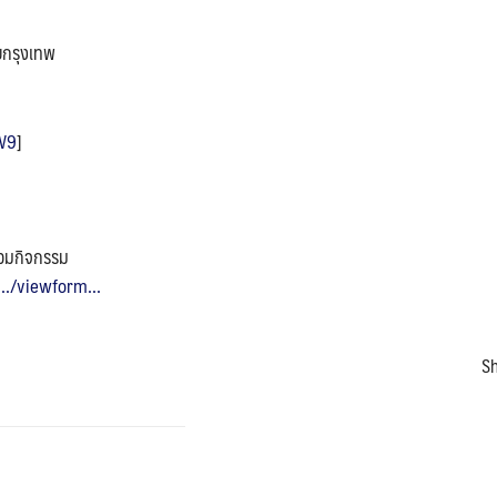
ยกรุงเทพ
W9
]
่วมกิจกรรม
../viewform...
Sh