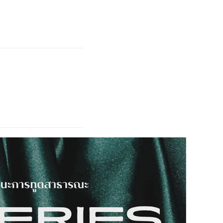
Search
Search
for: