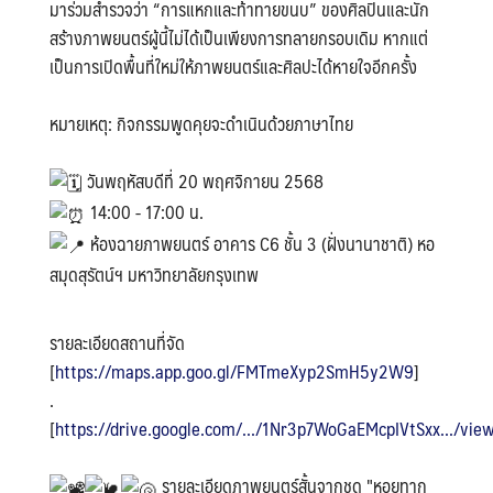
มาร่วมสำรวจว่า “การแหกและท้าทายขนบ” ของศิลปินและนัก
สร้างภาพยนตร์ผู้นี้ไม่ได้เป็นเพียงการทลายกรอบเดิม หากแต่
เป็นการเปิดพื้นที่ใหม่ให้ภาพยนตร์และศิลปะได้หายใจอีกครั้ง
หมายเหตุ: กิจกรรมพูดคุยจะดำเนินด้วยภาษาไทย
วันพฤหัสบดีที่ 20 พฤศจิกายน 2568
14:00 - 17:00 น.
ห้องฉายภาพยนตร์ อาคาร C6 ชั้น 3 (ฝั่งนานาชาติ) หอ
สมุดสุรัตน์ฯ มหาวิทยาลัยกรุงเทพ
รายละเอียดสถานที่จัด
[
https://maps.app.goo.gl/FMTmeXyp2SmH5y2W9
]
.
[
https://drive.google.com/.../1Nr3p7WoGaEMcpIVtSxx.../view.
รายละเอียดภาพยนตร์สั้นจากชุด "หอยทาก