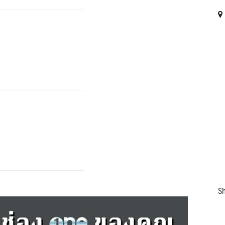
Search
Search
for:
Sh