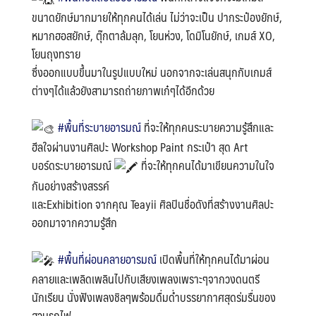
ขนาดยักษ์มากมายให้ทุกคนได้เล่น ไม่ว่าจะเป็น ปากระป๋องยักษ์,
หมากฮอสยักษ์, ตุ๊กตาล้มลุก, โยนห่วง, โดมิโนยักษ์, เกมส์ XO,
โยนถุงทราย
ซึ่งออกแบบขึ้นมาในรูปแบบใหม่ นอกจากจะเล่นสนุกกับเกมส์
ต่างๆได้แล้วยังสามารถถ่ายภาพเก๋ๆได้อีกด้วย
#พื้นที่ระบายอารมณ์
ที่จะให้ทุกคนระบายความรู้สึกและ
ฮีลใจผ่านงานศิลปะ Workshop Paint กระเป๋า สุด Art
บอร์ดระบายอารมณ์
ที่จะให้ทุกคนได้มาเขียนความในใจ
กันอย่างสร้างสรรค์
และExhibition จากคุณ Teayii ศิลปินชื่อดังที่สร้างงานศิลปะ
ออกมาจากความรู้สึก
#พื้นที่ผ่อนคลายอารมณ์
เปิดพื้นที่ให้ทุกคนได้มาผ่อน
คลายและเพลิดเพลินไปกับเสียงเพลงเพราะๆจากวงดนตรี
นักเรียน นั่งฟังเพลงชิลๆพร้อมดื่มด่ำบรรยากาศสุดร่มรื่นของ
สวนรถไฟ