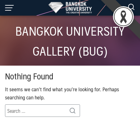
Skip
to
content
BANGKOK UNIVERSITY
GALLERY (BUG)
Nothing Found
It seems we can’t find what you’re looking for. Perhaps
searching can help.
Search
Search
for: