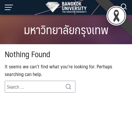
Skip
to
content
มหาวิทยาลัยกรุงเทพ
Nothing Found
It seems we can’t find what you’re looking for. Perhaps
searching can help.
Search
Search
for: