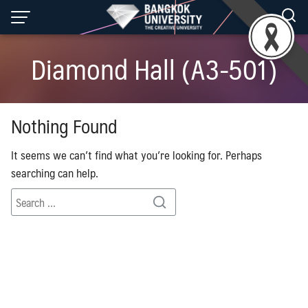
Skip
to
content
Diamond Hall (A3-501)
Nothing Found
It seems we can’t find what you’re looking for. Perhaps
searching can help.
Search
Search
for: