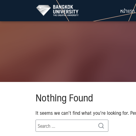
Skip
หน้าแรก
to
content
Nothing Found
It seems we can’t find what you’re looking for. Pe
Search
Search
for: