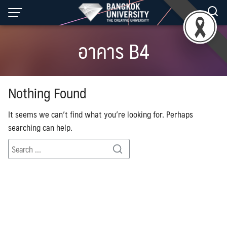
Skip
to
content
อาคาร B4
Nothing Found
It seems we can’t find what you’re looking for. Perhaps
searching can help.
Search
Search
for: