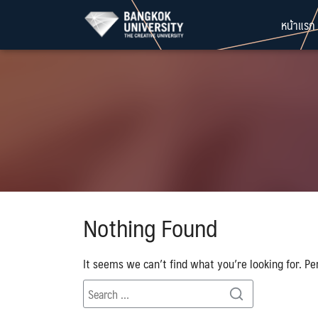
Skip
หน้าแรก
to
content
Nothing Found
It seems we can’t find what you’re looking for. Pe
Search
Search
for: