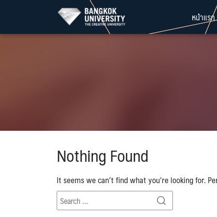
Skip
หน้าแรก
to
content
Nothing Found
It seems we can’t find what you’re looking for. Pe
Search
Search
for: