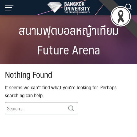
Skip
to
content
สนามฟุตบอลหญ้าเทียม
Future Arena
Nothing Found
It seems we can’t find what you’re looking for. Perhaps
searching can help.
Search
Search
for: