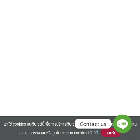
Search
Search
for:
เราใช้ cookies บนเว็บไซต์นี้เพื่อการบริหารเว็บไซต์ และเพิ่มประสิทธิภาพการใช้งานของท่าน
Contact us
สามารถตรวจสอบหรือดูนโยบายของ cookies ได้
ที่นี่
ยอมรับ
©2025 BANGKOK UNIVERSITY. ALL RIGHTS RESERVED.